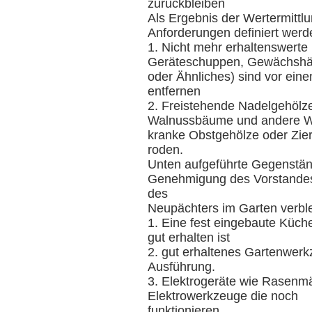
zurückbleiben
Als Ergebnis der Wertermittl
Anforderungen definiert werd
1. Nicht mehr erhaltenswerte
Geräteschuppen, Gewächshä
oder Ähnliches) sind vor ein
entfernen
2. Freistehende Nadelgehölze
Walnussbäume und andere 
kranke Obstgehölze oder Zier
roden.
Unten aufgeführte Gegenstä
Genehmigung des Vorstandes 
des
Neupächters im Garten verbl
1. Eine fest eingebaute Küch
gut erhalten ist
2. gut erhaltenes Gartenwerk
Ausführung.
3. Elektrogeräte wie Rasenm
Elektrowerkzeuge die noch
funktionieren.