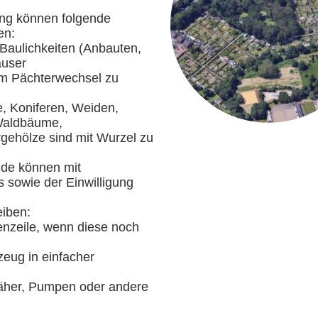
ung können folgende
en:
 Baulichkeiten (Anbauten,
user
em Pächterwechsel zu
, Koniferen, Weiden,
Waldbäume,
gehölze sind mit Wurzel zu
nde können mit
sowie der Einwilligung
eiben:
enzeile, wenn diese noch
zeug in einfacher
äher, Pumpen oder andere