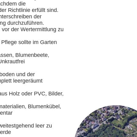
nachdem die
r Richtlinie erfüllt sind.
terschreiben der
ung durchzuführen.
vor der Wertermittlung zu
Pflege sollte im Garten
assen, Blumenbeete,
Unkrautfrei
hboden und der
lett leergeräumt
aus Holz oder PVC, Bilder,
materialien, Blumenkübel,
entar
weitestgehend leer zu
terde