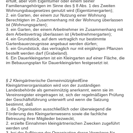
erfüllt, aber vom Eigentümer oder einem seiner
Familienangehörigen im Sinne des § 8 Abs. 1 des Zweiten
Wohnungsbaugesetzes genutzt wird (Eigentümergarten);
2. ein Garten, der einem zur Nutzung einer Wohnung
Berechtigten im Zusammenhang mit der Wohnung überlassen
ist (Wohnungsgarten);
3. ein Garten, der einem Arbeitnehmer im Zusammenhang mit
dem Arbeitsvertrag überlassen ist (Arbeitnehmergarten);
4. ein Grundstück, auf dem vertraglich nur bestimmte
Gartenbauerzeugnisse angebaut werden dürfen;
5. ein Grundstück, das vertraglich nur mit einjährigen Pflanzen
bestellt werden darf (Grabeland).
6. Ein Dauerkleingarten ist ein Kleingarten auf einer Fläche, die
im Bebauungsplan für Dauerkleingärten festgesetzt ist.
Eine
§ 2 Kleingärtnerische Gemeinnützigkeit
Kleingärtnerorganisation wird von der zuständigen
Landesbehörde als gemeinnützig anerkannt, wenn sie im
Vereinsregister eingetragen ist, sich der regelmäßigen Prüfung
der Geschäftsführung unterwirft und wenn die Satzung
bestimmt, daß
1. die Organisation ausschließlich oder überwiegend die
Förderung des Kleingartenwesens sowie die fachliche
Betreuung ihrer Mitglieder bezweckt,
2. erzielte Einnahmen kleingärtnerischen Zwecken zugeführt
werden und
3. bei der Auflösung der Organisation deren Vermögen für